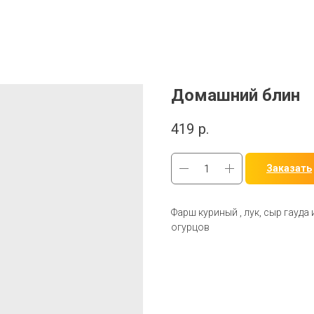
Домашний блин
419
р.
Заказать
Фарш куриный , лук, сыр гауда
огурцов